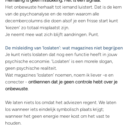
Herhaling is geen mislukking. Het is een signaal.
Het onbewuste herhaalt tot iemand luistert. Dat is de kern 
van de psychoanalyse en de reden waarom alle 
decembercolumns die doen alsof je een frisse start kunt 
‘kiezen’ zo totaal misplaatst zijn.
Je neemt mee wat zich blijft aandringen. Punt.
De misleiding van ‘loslaten’: wat magazines niet begrijpen
Je kunt niets loslaten dat nog een functie heeft in jouw 
psychische economie. ‘Loslaten’ is een morele slogan, 
geen psychische realiteit.
Wat magazines ‘loslaten’ noemen, noem ik liever -e en 
correcter - 
ontkennen dat je geen controle hebt over je 
onbewuste
.
We laten niets los omdat het adviezen regent. We laten 
los wanneer iets eindelijk symbolisch plaats krijgt; 
wanneer het geen energie meer kost om het vast te 
houden.