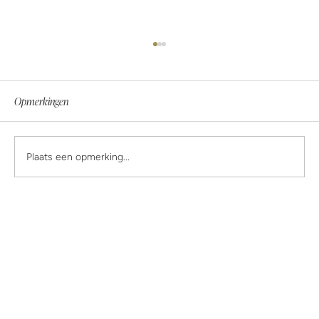
Opmerkingen
Plaats een opmerking...
Wat is empathie echt? Over grenzen en
ongelijkwaardige relaties