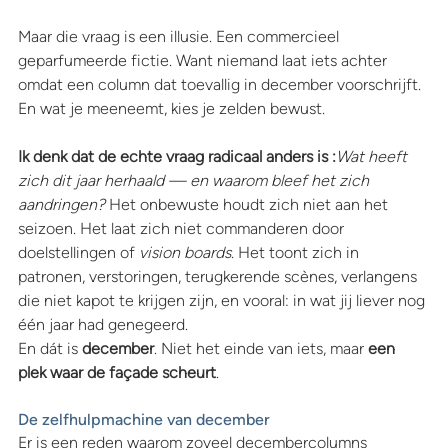
Maar die vraag is een illusie. Een commercieel 
geparfumeerde fictie. Want niemand laat iets achter 
omdat een column dat toevallig in december voorschrijft. 
En wat je meeneemt, kies je zelden bewust.
Ik denk dat de echte vraag radicaal anders is :
Wat heeft 
zich dit jaar herhaald — en waarom bleef het zich 
aandringen? 
Het onbewuste houdt zich niet aan het 
seizoen. Het laat zich niet commanderen door 
doelstellingen of 
vision boards
. Het toont zich in 
patronen, verstoringen, terugkerende scènes, verlangens 
die niet kapot te krijgen zijn, en vooral: in wat jij liever nog 
één jaar had genegeerd.
En dát is 
december
. Niet het einde van iets, maar 
een 
plek waar de façade scheurt
.
De zelfhulpmachine van december
Er is een reden waarom zoveel decembercolumns 