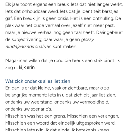
Elk jaar toont ergens een breuk. Iets dat niet langer werkt. 
Iets dat onhoudbaar werd. Iets dat je identiteit barstjes 
gaf. Een breuklijn is geen crisis. Het is een onthulling. De 
plek waar het oude verhaal over jezelf niet meer past, 
maar je nieuwe verhaal nog geen taal heeft. Dáár gebeurt 
de subjectivering; daar waar je geen 
glossy 
eindejaarseditorial 
van kunt maken.
Magazines willen dat je rond die breuk een strik bindt. Ik 
zeg u: 
kijk erin.
Wat zich ondanks alles liet zien
En dan is er dat kleine, vaak onzichtbare, maar o zo 
belangrijke moment: iets in u dat zich dit jaar liet zien, 
ondanks uw weerstand, ondanks uw vermoeidheid, 
ondanks uw scenario’s.
Misschien was het een grens. Misschien een verlangen. 
Misschien een woord dat eindelijk uitgesproken werd. 
Misschien iets pijnlijk dat eindelijk betekenis kreeg.