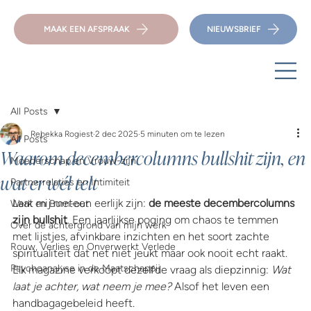
MAAK EEN AFSPRAAK
NIEUWSBRIEF
All Posts
Rebekka Rogiest
2 dec 2025
5 minuten om te lezen
All Posts
Waarom decembercolumns bullshit zijn, en
Moederschap en Vrouw-zijn
wat er wél telt
Partnerrelaties en Intimiteit
Laat mij meteen eerlijk zijn: 
de meeste decembercolumns 
Werk en Burn-out
zijn bullshit
. Een jaarlijkse poging om chaos te temmen 
Over de achtergrond van mijn werk
met lijstjes, afvinkbare inzichten en het soort zachte 
Rouw, Verlies en Onverwerkt Verlede
spiritualiteit dat net niet jeukt maar ook nooit echt raakt. 
Psychoanalyse in de Maatschappij
Elk magazine verkoopt dezelfde vraag als diepzinnig: 
Wat 
laat je achter, wat neem je mee?
 Alsof het leven een 
handbagagebeleid heeft.