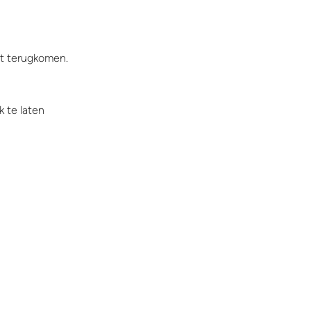
jft terugkomen.
k te laten