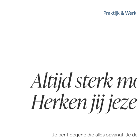
Praktijk & Werk
Altijd sterk m
Herken jij jeze
Je bent degene die alles opvangt. Je de