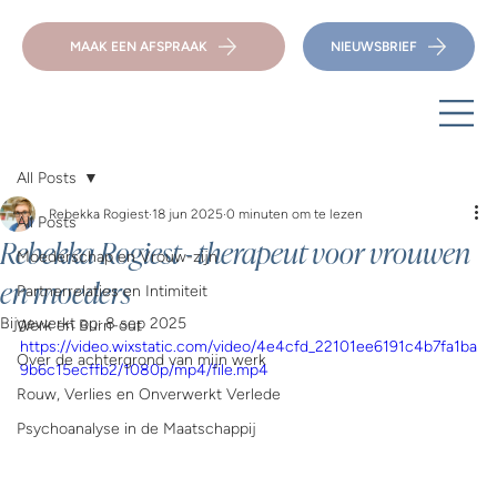
MAAK EEN AFSPRAAK
NIEUWSBRIEF
All Posts
Rebekka Rogiest
18 jun 2025
0 minuten om te lezen
All Posts
Rebekka Rogiest - therapeut voor vrouwen
Moederschap en Vrouw-zijn
en moeders
Partnerrelaties en Intimiteit
Bijgewerkt op:
8 sep 2025
Werk en Burn-out
https://video.wixstatic.com/video/4e4cfd_22101ee6191c4b7fa1ba
Over de achtergrond van mijn werk
9b6c15ecffb2/1080p/mp4/file.mp4
Rouw, Verlies en Onverwerkt Verlede
Psychoanalyse in de Maatschappij