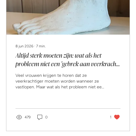
8 jun 2026
∙
7
min.
Altijd sterk moeten zijn: wat als het
probleem niet een 'gebrek aan veerkracht’
is
Veel vrouwen krijgen te horen dat ze
veerkrachtiger moeten worden wanneer ze
vastlopen. Maar wat als het probleem niet een
gebrek aan veerkracht is? Wat als ze juist te
lang sterk zijn geweest? Vanuit een
toegankelijk Lacaniaans psychoanalytisch
perspectief onderzoekt deze column hoe
verwachtingen, opvoeding en
479
0
1
maatschappelijke idealen ons kunnen doen
vergeten wat we zelf verlangen. Misschien
ben je niet te zwak. Misschien ben je te lang