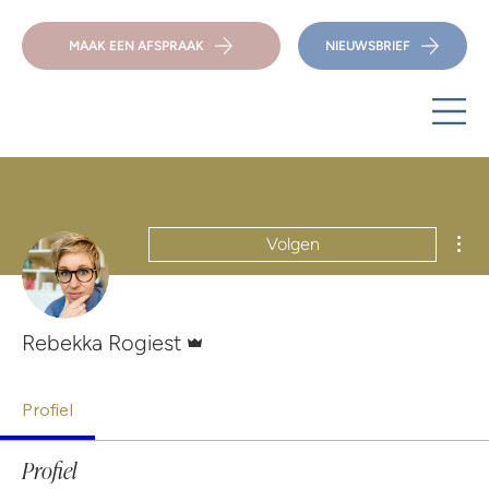
MAAK EEN AFSPRAAK
NIEUWSBRIEF
Mee
Volgen
Beheerder
Rebekka Rogiest
Profiel
Profiel