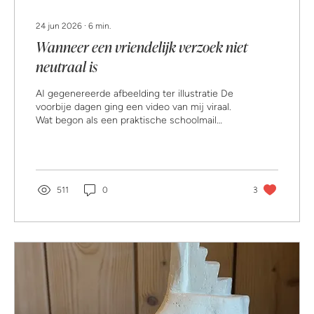
24 jun 2026
∙
6
min.
Wanneer een vriendelijk verzoek niet
neutraal is
AI gegenereerde afbeelding ter illustratie De
voorbije dagen ging een video van mij viraal.
Wat begon als een praktische schoolmail
tijdens de hitte (de vraag om kinderen thuis
te houden als dat mogelijk was) raakte
duidelijk een veel grotere snaar. Niet omdat
ouders niet begrijpen dat extreme hitte
moeilijk is en ook niet omdat scholen hun
511
0
3
best niet doen. Maar omdat zo’n boodschap
iets blootlegt waar we maatschappelijk veel
minder over spreken. Namelijk: wat gebeurt
er wanneer een collectief...