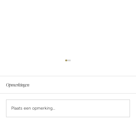
Opmerkingen
Plaats een opmerking...
Sterk lijken is soms gewoon de beleefde versie