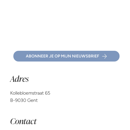
van pijn: wanneer ‘ik ben oké’ eigenlijk ‘ik ben
niet ok’ betekent
ABONNEER JE OP MIJN NIEUWSBRIEF
Adres
Kollebloemstraat 65
B-9030 Gent
Contact