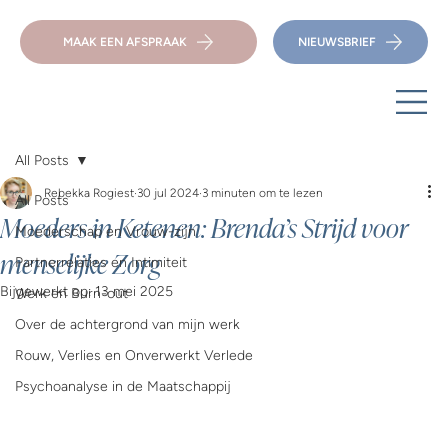
MAAK EEN AFSPRAAK
NIEUWSBRIEF
All Posts
Rebekka Rogiest
30 jul 2024
3 minuten om te lezen
All Posts
Moeders in Ketenen: Brenda’s Strijd voor
Moederschap en Vrouw-zijn
menselijke Zorg
Partnerrelaties en Intimiteit
Bijgewerkt op:
13 mei 2025
Werk en Burn-out
Over de achtergrond van mijn werk
Rouw, Verlies en Onverwerkt Verlede
Psychoanalyse in de Maatschappij