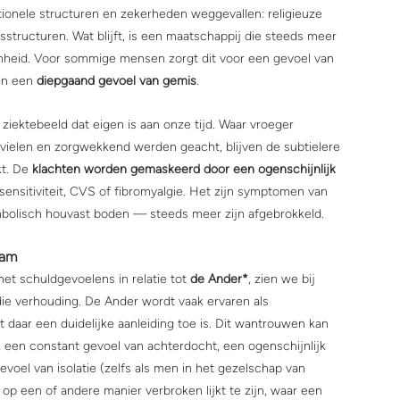
ionele structuren en zekerheden weggevallen: religieuze 
sstructuren. Wat blijft, is een maatschappij die steeds meer 
aamheid. Voor sommige mensen zorgt dit voor een gevoel van 
n een 
diepgaand gevoel van gemis
.
iektebeeld dat eigen is aan onze tijd. Waar vroeger 
vielen en zorgwekkend werden geacht, blijven de subtielere 
t. De 
klachten worden gemaskeerd door een ogenschijnlijk 
sensitiviteit, CVS of fibromyalgie. Het zijn symptomen van 
ymbolisch houvast boden — steeds meer zijn afgebrokkeld.
aam
t schuldgevoelens in relatie tot 
de Ander*
, zien we bij 
ie verhouding. De Ander wordt vaak ervaren als 
daar een duidelijke aanleiding toe is. Dit wantrouwen kan 
g, een constant gevoel van achterdocht, een ogenschijnlijk 
voel van isolatie (zelfs als men in het gezelschap van 
 op een of andere manier verbroken lijkt te zijn, waar een 