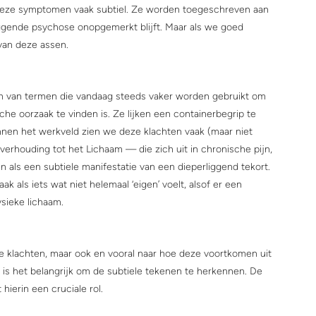
ijn deze symptomen vaak subtiel. Ze worden toegeschreven aan 
ggende psychose onopgemerkt blijft. Maar als we goed 
 van deze assen.
den van termen die vandaag steeds vaker worden gebruikt om 
e oorzaak te vinden is. Ze lijken een containerbegrip te 
Binnen het werkveld zien we deze klachten vaak (maar niet 
e verhouding tot het Lichaam — die zich uit in chronische pijn, 
als een subtiele manifestatie van een dieperliggend tekort. 
als iets wat niet helemaal ‘eigen’ voelt, alsof er een 
ysieke lichaam.
are klachten, maar ook en vooral naar hoe deze voortkomen uit 
 is het belangrijk om de subtiele tekenen te herkennen. De 
hierin een cruciale rol.