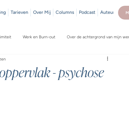
ing
Tarieven
Over Mij
Columns
Podcast
Auteur
M
imiteit
Werk en Burn-out
Over de achtergrond van mijn we
zen
oppervlak - psychose