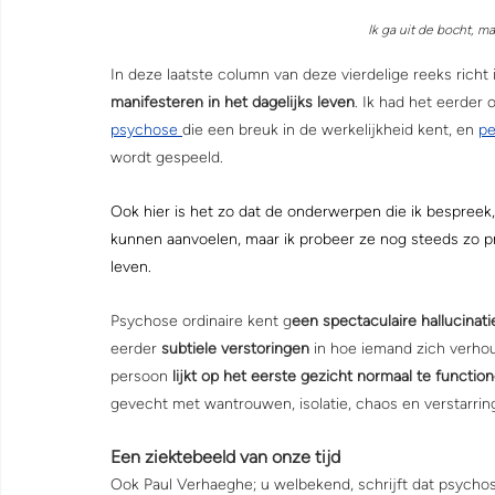
Ik ga uit de bocht, m
In deze laatste column van deze vierdelige reeks richt 
manifesteren in het dagelijks leven
. Ik had het eerder 
psychose 
die een breuk in de werkelijkheid kent, en 
pe
wordt gespeeld.
Ook hier is het zo dat de onderwerpen die ik bespreek
kunnen aanvoelen, maar ik probeer ze nog steeds zo pr
leven.
Psychose ordinaire kent g
een spectaculaire hallucinat
eerder 
subtiele verstoringen
 in hoe iemand zich verhou
persoon 
lijkt op het eerste gezicht normaal te functio
gevecht met wantrouwen, isolatie, chaos en verstarrin
Een ziektebeeld van onze tijd
Ook Paul Verhaeghe; u welbekend, schrijft dat psychose