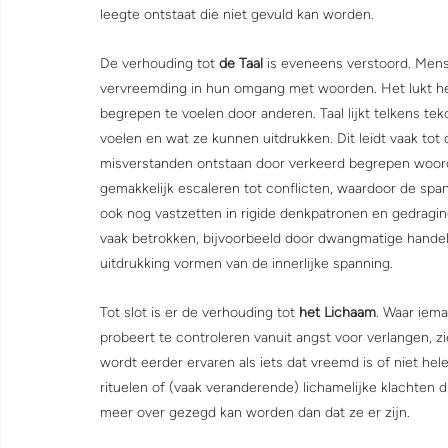
leegte ontstaat die niet gevuld kan worden.
De verhouding tot 
de Taal
 is eveneens verstoord. Men
vervreemding in hun omgang met woorden. Het lukt he
begrepen te voelen door anderen. Taal lijkt telkens teko
voelen en wat ze kunnen uitdrukken. Dit leidt vaak tot
misverstanden ontstaan door verkeerd begrepen woord
gemakkelijk escaleren tot conflicten, waardoor de span
ook nog vastzetten in rigide denkpatronen en gedraginge
vaak betrokken, bijvoorbeeld door dwangmatige handeli
uitdrukking vormen van de innerlijke spanning.
Tot slot is er de verhouding tot 
het Lichaam
. Waar iema
probeert te controleren vanuit angst voor verlangen, z
wordt eerder ervaren als iets dat vreemd is of niet helem
rituelen of (vaak veranderende) lichamelijke klachten 
meer over gezegd kan worden dan dat ze er zijn.