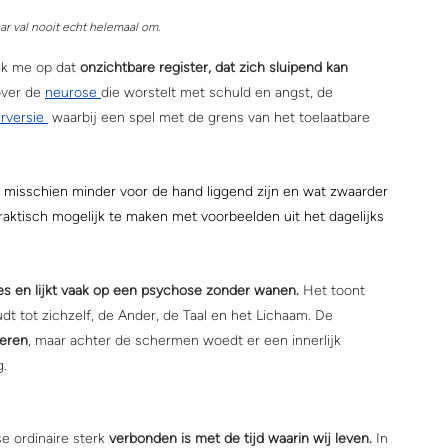
aar val nooit echt helemaal om.
ik me op dat 
onzichtbare register, dat zich sluipend kan 
over de 
neurose 
die worstelt met schuld en angst, de 
rversi
e 
 waarbij een spel met de grens van het toelaatbare 
, misschien minder voor de hand liggend zijn en wat zwaarder 
aktisch mogelijk te maken met voorbeelden uit het dagelijks 
ies en lijkt vaak op een psychose zonder wanen. 
Het toont 
dt tot zichzelf, de Ander, de Taal en het Lichaam. De 
neren
, maar achter de schermen woedt er een innerlijk 
g.
 ordinaire sterk 
verbonden is met de tijd waarin wij leven.
 In 