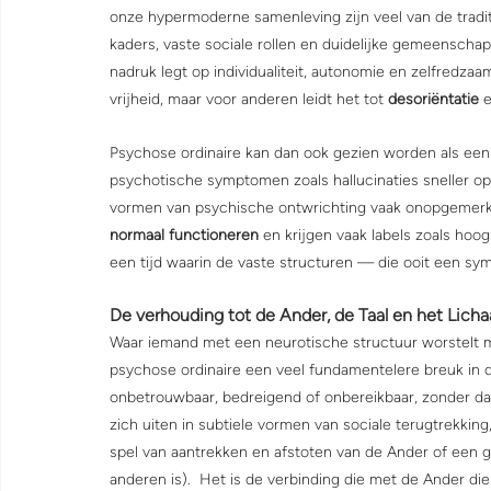
onze hypermoderne samenleving zijn veel van de tradit
kaders, vaste sociale rollen en duidelijke gemeenschap
nadruk legt op individualiteit, autonomie en zelfredz
vrijheid, maar voor anderen leidt het tot 
desoriëntatie 
e
Psychose ordinaire kan dan ook gezien worden als een z
psychotische symptomen zoals hallucinaties sneller op
vormen van psychische ontwrichting vaak onopgemerk
normaal functioneren
 en krijgen
vaak labels zoals hoog
een tijd waarin de vaste structuren — die ooit een s
De verhouding tot de Ander, de Taal en het Lich
Waar iemand met een neurotische structuur worstelt me
psychose ordinaire een veel fundamentelere breuk in d
onbetrouwbaar, bedreigend of onbereikbaar, zonder dat 
zich uiten in subtiele vormen van sociale terugtrekkin
spel van aantrekken en afstoten van de Ander of een ge
anderen is).  Het is de verbinding die met de Ander die